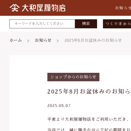
お知ら
検索
つくり手か
大和屋履
ホーム
お知らせ
2025年8月お盆休みのお知らせ
小倉染色
矢沢桐材
宮部木履
親カテゴリ
ショップからのお知らせ
スタジオ
2025年8月お盆休みのお知
2025.08.07
価格帯
平素より大和屋履物店をご利用いただき、
～
当店では、誠に勝手ながら下記の期間をお