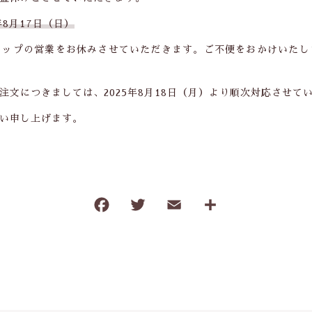
わ行
年8月17日（日）
ョップの営業をお休みさせていただきます。ご不便をおかけいたし
手ぬぐい祭り2021
サンプル
文につきましては、2025年8月18日（月）より順次対応させて
い申し上げます。
F
T
E
共
a
w
m
有
c
it
ai
e
te
l
b
r