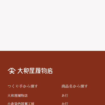
つくり手から探す
商品名から探す
大和屋履物店
あ行
小倉染色図案工房
か行