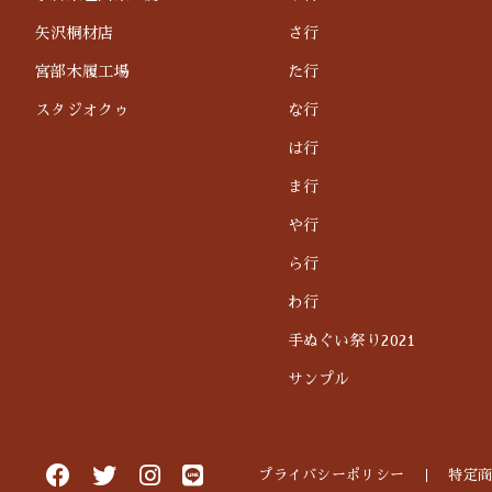
矢沢桐材店
さ行
宮部木履工場
た行
スタジオクゥ
な行
は行
ま行
や行
ら行
わ行
手ぬぐい祭り2021
サンプル
プライバシーポリシー
特定