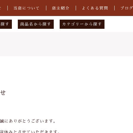
せ
当店について
店主紹介
よくある質問
ブロ
ら探す
商品名から探す
カテゴリーから探す
物店
あ行
下駄（男性用）
図案工房
か行
下駄（女性用）
店
さ行
花緒
工場
た行
手ぬぐい
子カテゴリ
クゥ
な行
手ぬぐい祭り2021
らせ
は行
雪駄
ま行
その他
その他
や行
誠にありがとうございます。
在庫あり
セ
ら行
盆休みとさせていただきます。