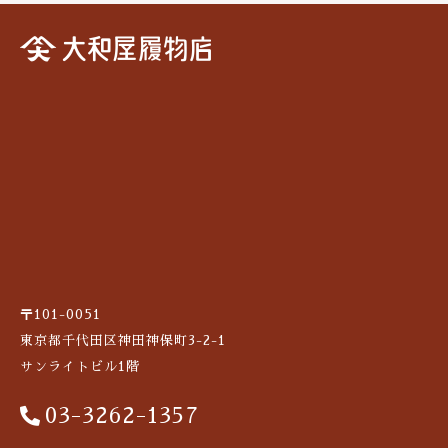
は行
定休日：日曜祝日
その他
都営地下鉄三田線・新宿線、東京メトロ半
在庫あり
セール
蔵門線「神保町駅」A2出口より徒歩1分
ま行
並び順
お問い合わせ
や行
ら行
わ行
手ぬぐい祭り2021
〒101-0051
東京都千代田区神田神保町3-2-1
サンプル
サンライトビル1階
03-3262-1357