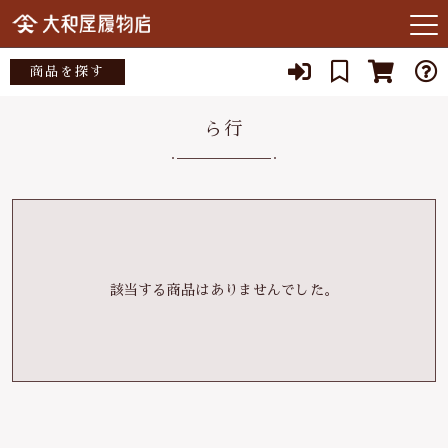
キーワード検索
商品を探す
お知らせ
ら行
すべて
当店について
大和屋履物店
こだわり検索
あ行
店主紹介
小倉染色図案工房
親カテゴリ
か行
よくある質問
矢沢桐材店
該当する商品はありませんでした。
さ行
子カテゴリ
ブログ
宮部木履工場
た行
SNS
スタジオクゥ
価格帯
な行
03-3262-1357
～