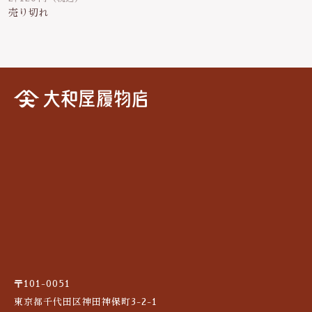
は行
定休日：日曜祝日
その他
都営地下鉄三田線・新宿線、東京メトロ半
在庫あり
セール
蔵門線「神保町駅」A2出口より徒歩1分
ま行
並び順
お問い合わせ
や行
ら行
わ行
手ぬぐい祭り2021
サンプル
〒101-0051
東京都千代田区神田神保町3-2-1