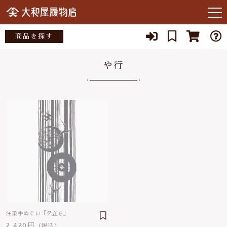
キーワード検索
商品を探す
お知らせ
や行
すべて
当店について
大和屋履物店
こだわり検索
あ行
店主紹介
小倉染色図案工房
親カテゴリ
か行
よくある質問
矢沢桐材店
さ行
子カテゴリ
ブログ
宮部木履工場
た行
SNS
スタジオクゥ
価格帯
な行
注染手ぬぐい「夕立ち」
03-3262-1357
～
2,420円
（税込）