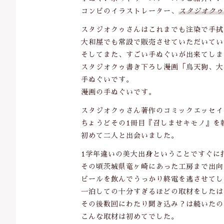
コンビのイラストレーター、
スタジオクゥ
スタジオクゥさんはこれまでも注染で手拭
並び順
大和屋でも常設で販売させていただいてい
そしてまた、すごい手ぬぐいが出来てしま
スタジオクゥ書き下ろし漫画「烏天狗、大
手ぬぐいです。
漫画の手ぬぐいです。
スタジオクゥさん著作のコミックエッセイ
ちょうどその1冊目『召しませキモノ』を
初めて二人と出会いました。
1学年違いの美大出身ということですぐに
その頃茨城県竜ヶ崎にあった工房まで出向
ビールを飲んでうっかり終電を逃させてし
一泊しての十分すぎるほどの取材をしたは
その後数回にわたり聞き込み？は続いたの
こんな取材は初めてでした。