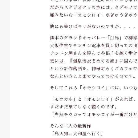
だからスタジオクゥの本には、タダモノで
嘘みたいな「オモシロイ」がぎゅうぎゅう
他にも書けばキリがないのですが、、、、
熊本のグランドキャバレー「白馬」で柳家
大阪住吉でチンチン電車を貸し切っての出
チンドン屋さんを呼んで谷根千を練り歩き
更には、『温泉浴衣をめぐる旅』に因んで
という新作落語を、神保町らくごカフェで
なんということまでやってのけるのです。
そしてこれら「オモシロイ」には、いつも
「モウカル」と「オモシロイ」があれば、
まだまだ果てしなく続くのです。
（当然モウカッてオモシロイが一番だけど
そんな二人の最新作
「烏天狗、大和屋へ行く」