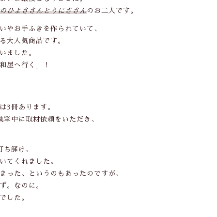
のひよささんとうにささん
のお二人です。
わ行
いやお手ふきを作られていて、
手ぬぐい祭り2021
る大人気商品です。
いました。
サンプル
和屋へ行く」！
は3冊あります。
執筆中に取材依頼をいただき、
打ち解け、
いてくれました。
まった、というのもあったのですが、
ず。なのに。
でした。