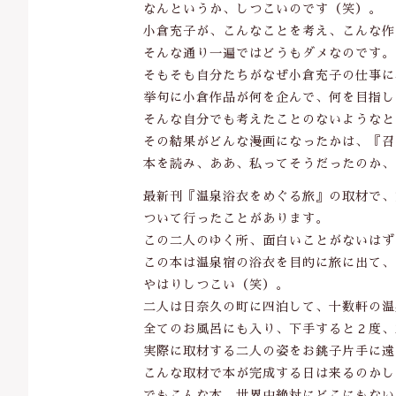
なんというか、しつこいのです（笑）。
小倉充子が、こんなことを考え、こんな作
そんな通り一遍ではどうもダメなのです。
そもそも自分たちがなぜ小倉充子の仕事に
挙句に小倉作品が何を企んで、何を目指し
そんな自分でも考えたことのないようなと
その結果がどんな漫画になったかは、『召
本を読み、ああ、私ってそうだったのか、
最新刊『温泉浴衣をめぐる旅』の取材で、
ついて行ったことがあります。
この二人のゆく所、面白いことがないはず
この本は温泉宿の浴衣を目的に旅に出て、
やはりしつこい（笑）。
二人は日奈久の町に四泊して、十数軒の温
全てのお風呂にも入り、下手すると２度、
実際に取材する二人の姿をお銚子片手に遠
こんな取材で本が完成する日は来るのかし
でもこんな本、世界中絶対にどこにもない