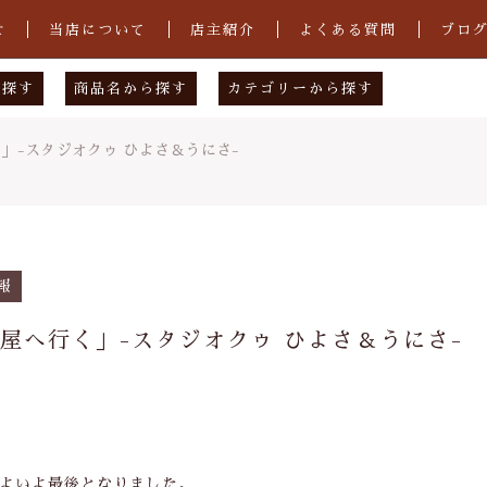
せ
当店について
店主紹介
よくある質問
ブロ
ら探す
商品名から探す
カテゴリーから探す
物店
あ行
下駄（男性用）
」-スタジオクゥ ひよさ＆うにさ-
図案工房
か行
下駄（女性用）
店
さ行
花緒
工場
た行
手ぬぐい
子カテゴリ
報
クゥ
な行
手ぬぐい祭り2021
屋へ行く」-スタジオクゥ ひよさ＆うにさ-
は行
雪駄
ま行
その他
その他
や行
在庫あり
セ
ら行
よいよ最後となりました。