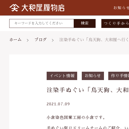
お知ら
検索
つくり手か
大和屋履
ホーム
ブログ
注染手ぬぐい「烏天狗、大和屋へ行く
小倉染色
矢沢桐材
宮部木履
親カテゴリ
イベント情報
お知らせ
作り手情
スタジオ
注染手ぬぐい「烏天狗、大和
2021.07.09
価格帯
小倉染色図案工房の小倉です。
～
手ぬぐい祭りドリームチームのご紹介、い