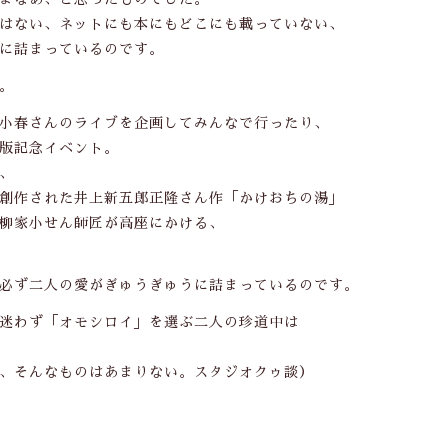
はない、ネットにも本にもどこにも載っていない、
に詰まっているのです。
。
小春さんのライブを企画してみんなで行ったり、
版記念イベント。
、
創作された井上新五郎正隆さん作「かけおちの湯」
柳家小せん師匠が高座にかける、
必ず二人の愛がぎゅうぎゅうに詰まっているのです。
迷わず「オモシロイ」を選ぶ二人の珍道中は
、そんなものはあまりない。スタジオクゥ談）