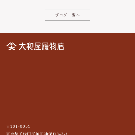
o
ブログ一覧へ
o
k
〒101-0051
東京都千代田区神田神保町3-2-1