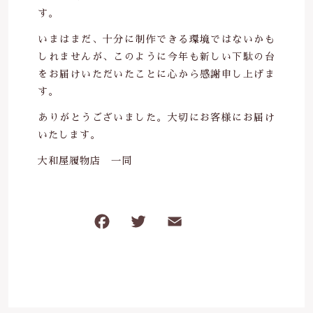
す。
いまはまだ、十分に制作できる環境ではないかも
しれませんが、このように今年も新しい下駄の台
をお届けいただいたことに心から感謝申し上げま
す。
ありがとうございました。大切にお客様にお届け
いたします。
大和屋履物店 一同
F
T
E
共
a
w
m
有
c
it
ai
e
te
l
b
r