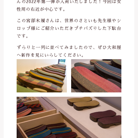
んの2022年第一弾が入荷いたしました！今回は女
は行
定休日：日曜祝日
性用の右近が中心です。
その他
都営地下鉄三田線・新宿線、東京メトロ半
在庫あり
セール
この宮部木履さんは、世界のさといも先生様やシ
蔵門線「神保町駅」A2出口より徒歩1分
ま行
ロップ様にご紹介いただきプチバズりした下駄台
です。
並び順
お問い合わせ
や行
ずらりと一列に並べてみましたので、ぜひ大和屋
へ新作を見にいらしてください。
ら行
わ行
手ぬぐい祭り2021
サンプル