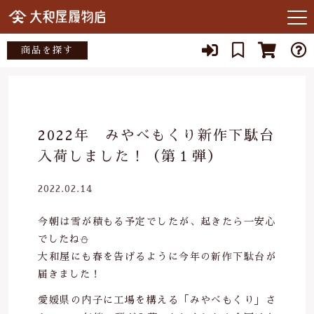
キーワード検索
商品を探す
お知らせ
すべて
当店について
大和屋履物店
こだわり検索
2022年 みやべもくり新作下駄台
あ行
店主紹介
入荷しました！（第１弾）
小倉染色図案工房
親カテゴリ
か行
よくある質問
2022.02.14
矢沢桐材店
さ行
子カテゴリ
ブログ
今朝は雪が積もる予定でしたが、起きたら一安心
宮部木履工場
でしたね⛄️
た行
大和屋にも春を告げるように今年の新作下駄台が
SNS
スタジオクゥ
届きました！
価格帯
な行
03-3262-1357
愛媛県の内子に工場を構える「みやべもくり」さ
～