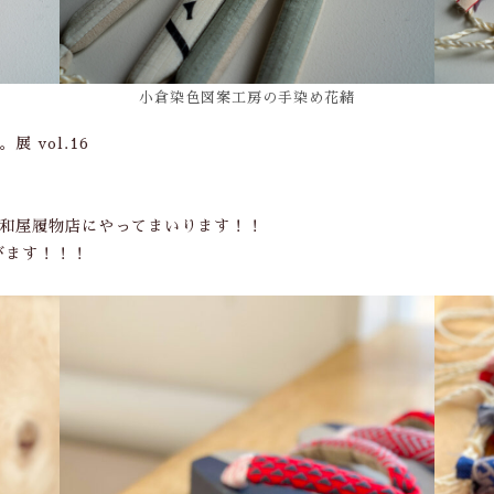
小倉染色図案工房の手染め花緒
展 vol.16
和屋履物店にやってまいります！！
びます！！！