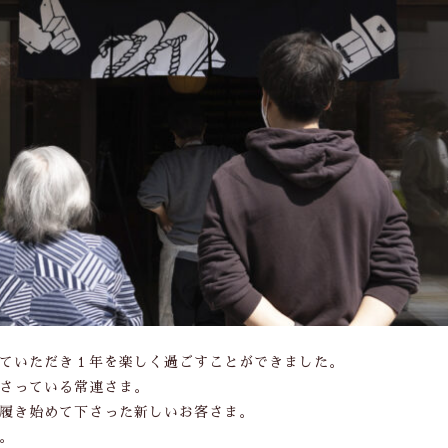
わ行
手ぬぐい祭り2021
サンプル
ていただき１年を楽しく過ごすことができました。
さっている常連さま。
履き始めて下さった新しいお客さま。
。