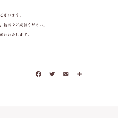
ございます。
。続報をご期待ください。
願いいたします。
F
T
E
共
a
w
m
有
c
it
ai
e
te
l
b
r
o