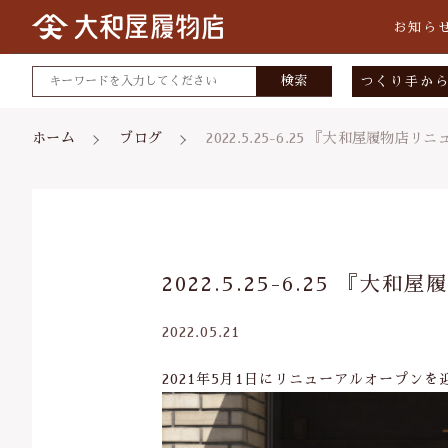
お知ら
検索
つくり手か
大和屋履
ホーム
ブログ
2022.5.25-6.25 『大和屋履物
小倉染色
矢沢桐材
宮部木履
親カテゴリ
2022.5.25-6.25 『
スタジオ
2022.05.21
2021年5月1日にリニューアルオープン
価格帯
～