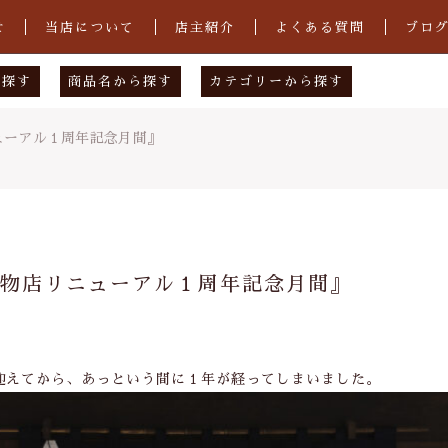
せ
当店について
店主紹介
よくある質問
ブロ
ら探す
商品名から探す
カテゴリーから探す
物店
あ行
下駄（男性用）
店リニューアル１周年記念月間』
図案工房
か行
下駄（女性用）
店
さ行
花緒
工場
た行
手ぬぐい
子カテゴリ
大和屋履物店リニューアル１周年記念月間』
クゥ
な行
手ぬぐい祭り2021
は行
雪駄
ま行
その他
を迎えてから、あっという間に１年が経ってしまいました。
その他
や行
在庫あり
セ
ら行