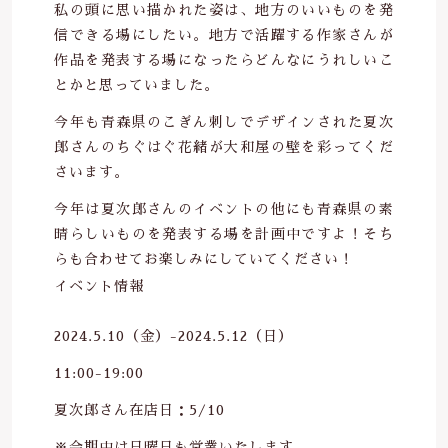
私の頭に思い描かれた姿は、地方のいいものを発
は行
定休日：日曜祝日
その他
信できる場にしたい。地方で活躍する作家さんが
都営地下鉄三田線・新宿線、東京メトロ半
作品を発表する場になったらどんなにうれしいこ
在庫あり
セール
蔵門線「神保町駅」A2出口より徒歩1分
ま行
とかと思っていました。
並び順
今年も青森県のこぎん刺しでデザインされた夏次
お問い合わせ
や行
郎さんのちぐはぐ花緒が大和屋の壁を彩ってくだ
さいます。
ら行
今年は夏次郎さんのイベントの他にも青森県の素
晴らしいものを発表する場を計画中ですよ！そち
わ行
らも合わせてお楽しみにしていてください！
イベント情報
手ぬぐい祭り2021
2024.5.10（金）-2024.5.12（日）
サンプル
11:00-19:00
夏次郎さん在店日：5/10
※会期中は日曜日も営業いたします。