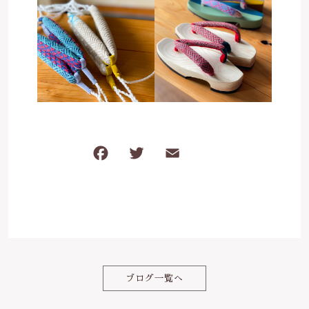
F
T
E
共
a
w
m
有
c
it
ai
e
te
l
b
r
o
ブログ一覧へ
o
k