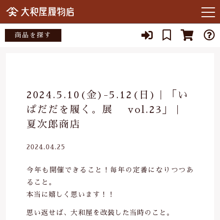
キーワード検索
商品を探す
お知らせ
すべて
当店について
大和屋履物店
こだわり検索
2024.5.10(金)-5.12(日)｜「い
あ行
店主紹介
ぱだだを履く。展 vol.23」｜
小倉染色図案工房
親カテゴリ
夏次郎商店
か行
よくある質問
矢沢桐材店
2024.04.25
さ行
子カテゴリ
ブログ
宮部木履工場
今年も開催できること！毎年の定番になりつつあ
た行
SNS
ること。
スタジオクゥ
本当に嬉しく思います！！
価格帯
な行
03-3262-1357
～
思い返せば、大和屋を改装した当時のこと。