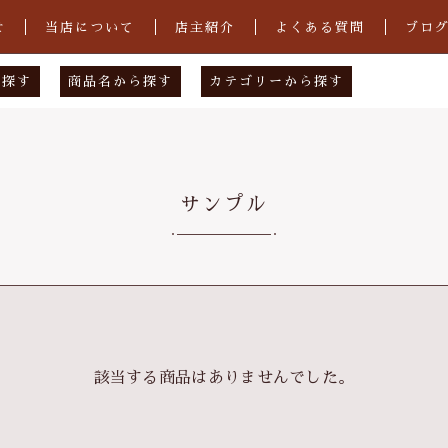
せ
当店について
店主紹介
よくある質問
ブロ
ら探す
商品名から探す
カテゴリーから探す
物店
あ行
下駄（男性用）
図案工房
か行
下駄（女性用）
サンプル
店
さ行
花緒
工場
た行
手ぬぐい
子カテゴリ
クゥ
な行
手ぬぐい祭り2021
は行
雪駄
ま行
その他
該当する商品はありませんでした。
その他
や行
在庫あり
セ
ら行