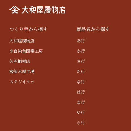
つくり手から探す
商品名から探す
大和屋履物店
あ行
小倉染色図案工房
か行
矢沢桐材店
さ行
宮部木履工場
た行
スタジオクゥ
な行
は行
ま行
や行
ら行