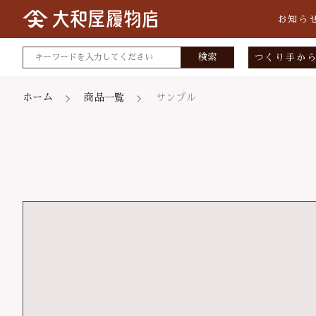
お知ら
検索
つくり手か
大和屋履
ホーム
商品一覧
サンプル
小倉染色
矢沢桐材
宮部木履
親カテゴリ
スタジオ
価格帯
～