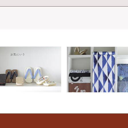
わ行
手ぬぐい祭り2021
サンプル