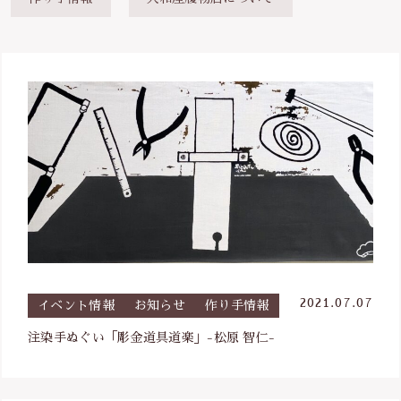
は行
定休日：日曜祝日
その他
都営地下鉄三田線・新宿線、東京メトロ半
在庫あり
セール
蔵門線「神保町駅」A2出口より徒歩1分
ま行
並び順
お問い合わせ
や行
ら行
わ行
手ぬぐい祭り2021
2021.07.07
イベント情報
お知らせ
作り手情報
サンプル
注染手ぬぐい「彫金道具道楽」-松原 智仁-