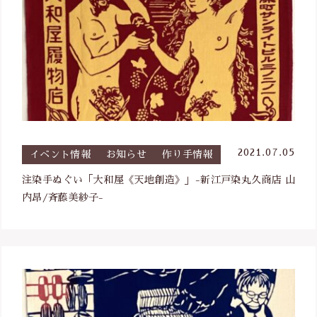
2021.07.05
イベント情報
お知らせ
作り手情報
注染手ぬぐい「大和屋《天地創造》」-新江戸染丸久商店 山
内昂/斉藤美紗子-