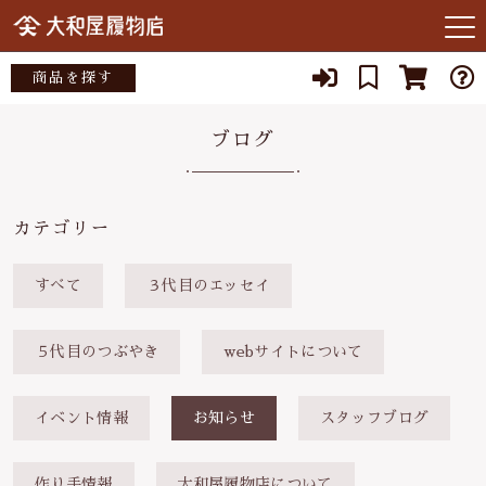
キーワード検索
商品を探す
お知らせ
ブログ
すべて
当店について
大和屋履物店
こだわり検索
あ行
店主紹介
カテゴリー
小倉染色図案工房
親カテゴリ
か行
よくある質問
すべて
３代目のエッセイ
矢沢桐材店
さ行
子カテゴリ
ブログ
５代目のつぶやき
webサイトについて
宮部木履工場
た行
SNS
スタジオクゥ
イベント情報
お知らせ
スタッフブログ
価格帯
な行
03-3262-1357
～
作り手情報
大和屋履物店について